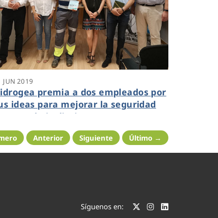
1 JUN 2019
idrogea premia a dos empleados por
us ideas para mejorar la seguridad
n su trabajo diario
imero
Anterior
Siguiente
Último →
Síguenos en: