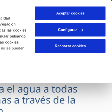
lidad
Ayuda
Contáctanos
Aceptar cookies
icidad
Área de clientes
avegación.
Configurar
das las cookies
anular pulsando
OS
INCIDENCIAS
las cookies
s
Comunica anomalías o posibles
Rechazar cookies
o no se pueden
fraudes
l
lio
Reclamaciones
es
va el agua a todas
as a través de la
n