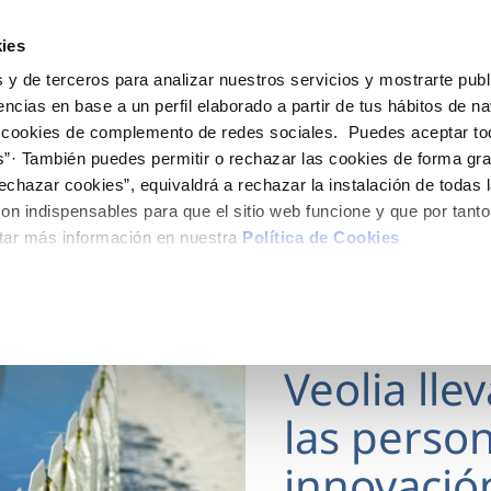
ES
Actua
ies
 y de terceros para analizar nuestros servicios y mostrarte publ
Tu Servicio
Tu Agua
Conócenos
encias en base a un perfil elaborado a partir de tus hábitos de n
 cookies de complemento de redes sociales. Puedes aceptar to
s”· También puedes permitir o rechazar las cookies de forma gr
ÓN AL CLIENTE
AD
ROS COMPROMISOS
NTRATOS
COMPROMISO DE SERVICIO
CUIDADOS DEL AGUA
MODIFICACIÓN DE DAT
echazar cookies”, equivaldrá a rechazar la instalación de todas 
 de contacto
 calidad del agua
 personas
bio de titular
Carta de compromisos
Consejos de ahorro
Actualizar datos bancario
on indispensables para que el sitio web funcione y que por tant
via
medio ambiente
a de suministro
Customer Counsel (Defensa de
Actualizar datos de domici
tar más información en nuestra
Política de Cookies
cliente)
 obras y afectaciones
innovación y digitalización
a de suministro
Actualizar datos personal
Normativa del servicio
ación de fuga interior
icitud de Acometida
Programa CONTIGO
18 MAR 2026
umentación contratación
Veolia lle
VER TODAS LAS GESTIONES
las person
innovació