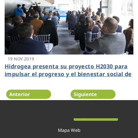
19 NOV 2019
Hidrogea presenta su proyecto H2030 para
impulsar el progreso y el bienestar social de
Cartagena
Anterior
Siguiente
Página 35 de 54
Mapa Web