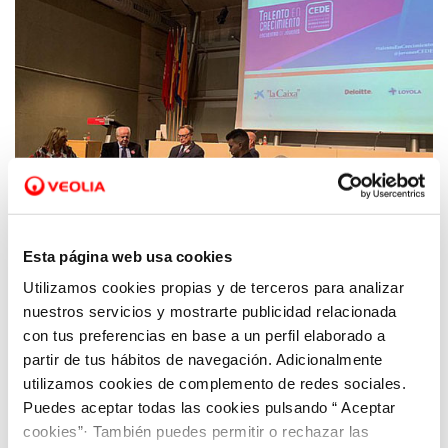
Esta página web usa cookies
Utilizamos cookies propias y de terceros para analizar
21 NOV 2019
Hidrogea participa en unas jornadas para
nuestros servicios y mostrarte publicidad relacionada
promover el talento directivo entre los
con tus preferencias en base a un perfil elaborado a
partir de tus hábitos de navegación. Adicionalmente
jóvenes
utilizamos cookies de complemento de redes sociales.
Puedes aceptar todas las cookies pulsando “ Aceptar
cookies”· También puedes permitir o rechazar las