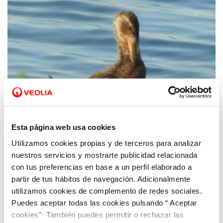
Esta página web usa cookies
Utilizamos cookies propias y de terceros para analizar
11 AGO 2020
Hidrogea y ANSE detectan nidos del pato
nuestros servicios y mostrarte publicidad relacionada
con tus preferencias en base a un perfil elaborado a
cuchara en las lagunas de la depuradora de
partir de tus hábitos de navegación. Adicionalmente
Cabezo Beaza
utilizamos cookies de complemento de redes sociales.
Puedes aceptar todas las cookies pulsando “ Aceptar
cookies”· También puedes permitir o rechazar las