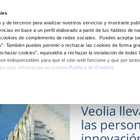
ES
Actua
ies
 y de terceros para analizar nuestros servicios y mostrarte publ
Tu Servicio
Tu Agua
Conócenos
encias en base a un perfil elaborado a partir de tus hábitos de n
 cookies de complemento de redes sociales. Puedes aceptar to
s”· También puedes permitir o rechazar las cookies de forma gr
ÓN AL CLIENTE
AD
ROS COMPROMISOS
NTRATOS
COMPROMISO DE SERVICIO
CUIDADOS DEL AGUA
MODIFICACIÓN DE DAT
echazar cookies”, equivaldrá a rechazar la instalación de todas 
 de contacto
 calidad del agua
 personas
bio de titular
Carta de compromisos
Consejos de ahorro
Actualizar datos bancario
on indispensables para que el sitio web funcione y que por tant
via
medio ambiente
a de suministro
Customer Counsel (Defensa de
Actualizar datos de domici
tar más información en nuestra
Política de Cookies
cliente)
 obras y afectaciones
innovación y digitalización
a de suministro
Actualizar datos personal
Normativa del servicio
ación de fuga interior
icitud de Acometida
Programa CONTIGO
18 MAR 2026
umentación contratación
Veolia lle
VER TODAS LAS GESTIONES
las person
innovació