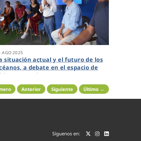
4 AGO 2025
a situación actual y el futuro de los
céanos, a debate en el espacio de
idrogea en The Ocean Race
imero
Anterior
Siguiente
Último →
Síguenos en: