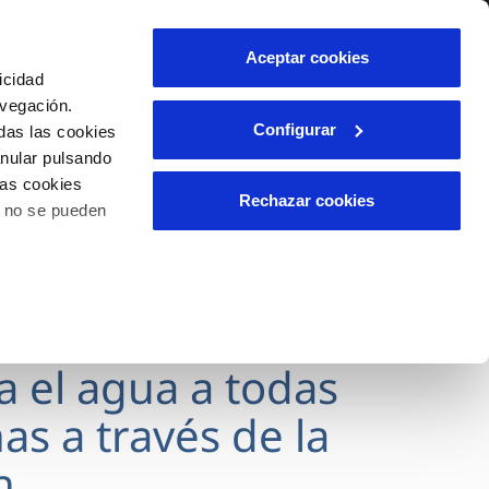
lidad
Ayuda
Contáctanos
Aceptar cookies
icidad
Área de clientes
avegación.
Configurar
das las cookies
anular pulsando
OS
INCIDENCIAS
las cookies
s
Comunica anomalías o posibles
Rechazar cookies
o no se pueden
fraudes
l
lio
Reclamaciones
es
va el agua a todas
as a través de la
n