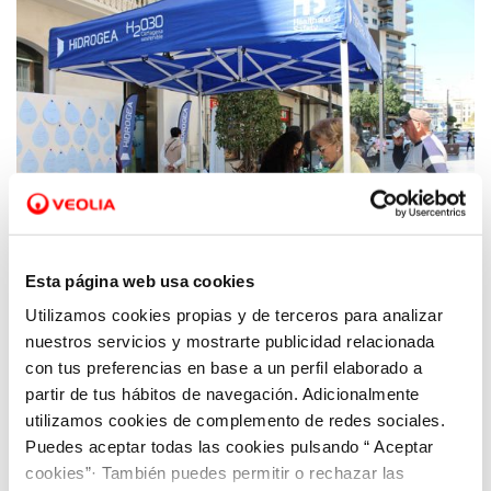
Esta página web usa cookies
Utilizamos cookies propias y de terceros para analizar
26 ABR 2023
Hidrogea es la empresa de suministro mejor
nuestros servicios y mostrarte publicidad relacionada
valorada en la Región de Murcia
con tus preferencias en base a un perfil elaborado a
partir de tus hábitos de navegación. Adicionalmente
utilizamos cookies de complemento de redes sociales.
Puedes aceptar todas las cookies pulsando “ Aceptar
cookies”· También puedes permitir o rechazar las