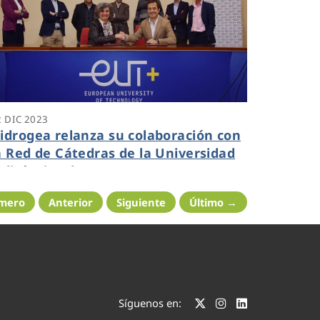
2 DIC 2023
idrogea relanza su colaboración con
a Red de Cátedras de la Universidad
olitécnica de Cartagena
imero
Anterior
Siguiente
Último →
Síguenos en: