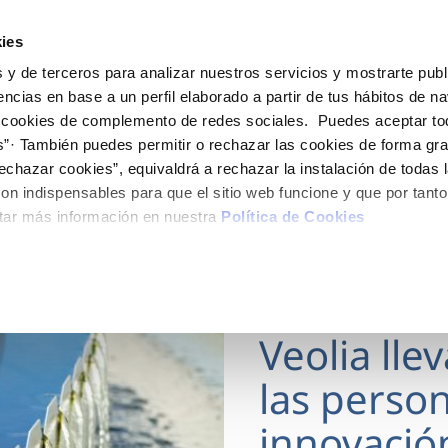
ES
Actua
ies
 y de terceros para analizar nuestros servicios y mostrarte publ
Tu Servicio
Tu Agua
Conócenos
encias en base a un perfil elaborado a partir de tus hábitos de n
 cookies de complemento de redes sociales. Puedes aceptar to
s”· También puedes permitir o rechazar las cookies de forma gr
ÓN AL CLIENTE
AD
ROS COMPROMISOS
NTRATOS
COMPROMISO DE SERVICIO
CUIDADOS DEL AGUA
MODIFICACIÓN DE DAT
echazar cookies”, equivaldrá a rechazar la instalación de todas 
 de contacto
 calidad del agua
 personas
bio de titular
Carta de compromisos
Consejos de ahorro
Actualizar datos bancario
on indispensables para que el sitio web funcione y que por tant
via
medio ambiente
a de suministro
Customer Counsel (Defensa de
Actualizar datos de domici
tar más información en nuestra
Política de Cookies
cliente)
 obras y afectaciones
innovación y digitalización
a de suministro
Actualizar datos personal
Normativa del servicio
ación de fuga interior
icitud de Acometida
Programa CONTIGO
18 MAR 2026
umentación contratación
Veolia lle
VER TODAS LAS GESTIONES
las person
innovació