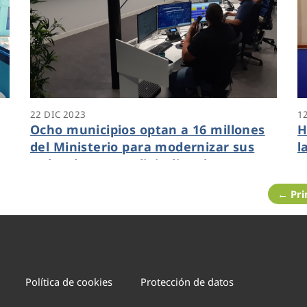
22 DIC 2023
1
Ocho municipios optan a 16 millones
H
del Ministerio para modernizar sus
l
redes de agua y digitalizar los
P
contadores
← Pr
Política de cookies
Protección de datos