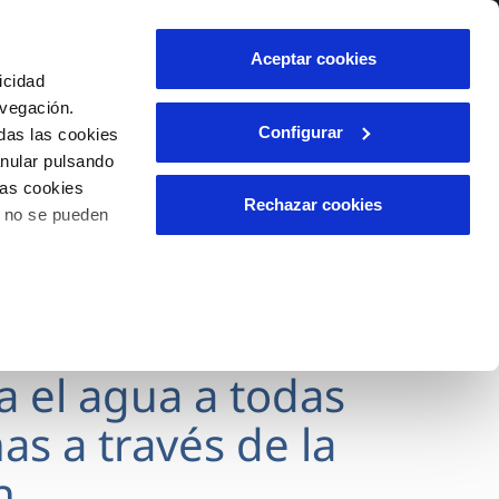
lidad
Ayuda
Contáctanos
Aceptar cookies
icidad
Área de clientes
avegación.
Configurar
das las cookies
anular pulsando
OS
INCIDENCIAS
las cookies
s
Comunica anomalías o posibles
Rechazar cookies
o no se pueden
fraudes
l
lio
Reclamaciones
es
va el agua a todas
as a través de la
n