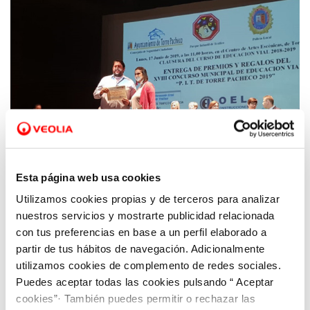
Esta página web usa cookies
Utilizamos cookies propias y de terceros para analizar
14 JUN 2019
Entrega de premios a los ganadores del
nuestros servicios y mostrarte publicidad relacionada
XVIII concurso de Educación Vial de Torre
con tus preferencias en base a un perfil elaborado a
partir de tus hábitos de navegación. Adicionalmente
Pacheco
utilizamos cookies de complemento de redes sociales.
Puedes aceptar todas las cookies pulsando “ Aceptar
cookies”· También puedes permitir o rechazar las