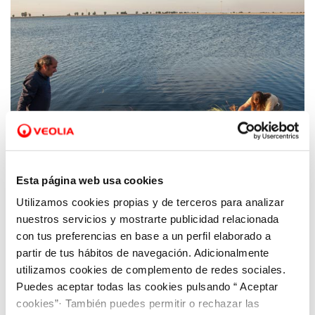
Esta página web usa cookies
Utilizamos cookies propias y de terceros para analizar
11 FEB 2019
Nuevas islas flotantes en EDAR Cabezo
nuestros servicios y mostrarte publicidad relacionada
Beaza para nidificación de aves acuáticas
con tus preferencias en base a un perfil elaborado a
partir de tus hábitos de navegación. Adicionalmente
utilizamos cookies de complemento de redes sociales.
Puedes aceptar todas las cookies pulsando “ Aceptar
cookies”· También puedes permitir o rechazar las