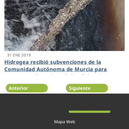
31 ENE 2019
Hidrogea recibió subvenciones de la
Comunidad Autónoma de Murcia para
avanzar en la mejora de la eficiencia
energética
Anterior
Siguiente
Página 47 de 54
Mapa Web