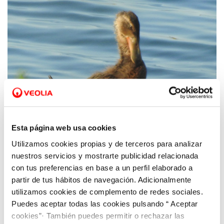
Esta página web usa cookies
Utilizamos cookies propias y de terceros para analizar
11 AGO 2020
Hidrogea y ANSE detectan nidos del pato
nuestros servicios y mostrarte publicidad relacionada
con tus preferencias en base a un perfil elaborado a
cuchara en las lagunas de la depuradora de
partir de tus hábitos de navegación. Adicionalmente
Cabezo Beaza
utilizamos cookies de complemento de redes sociales.
Puedes aceptar todas las cookies pulsando “ Aceptar
cookies”· También puedes permitir o rechazar las