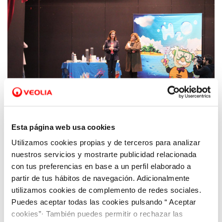
Esta página web usa cookies
Utilizamos cookies propias y de terceros para analizar
21 MAR 2019
Jóvenes de San Javier aprenden a valorar el
nuestros servicios y mostrarte publicidad relacionada
agua con un divertido espectáculo
con tus preferencias en base a un perfil elaborado a
partir de tus hábitos de navegación. Adicionalmente
utilizamos cookies de complemento de redes sociales.
Puedes aceptar todas las cookies pulsando “ Aceptar
cookies”· También puedes permitir o rechazar las