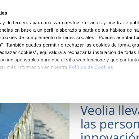
ES
Actua
ies
 y de terceros para analizar nuestros servicios y mostrarte publ
Tu Servicio
Tu Agua
Conócenos
encias en base a un perfil elaborado a partir de tus hábitos de n
 cookies de complemento de redes sociales. Puedes aceptar to
s”· También puedes permitir o rechazar las cookies de forma gr
ÓN AL CLIENTE
AD
ROS COMPROMISOS
NTRATOS
COMPROMISO DE SERVICIO
CUIDADOS DEL AGUA
MODIFICACIÓN DE DAT
echazar cookies”, equivaldrá a rechazar la instalación de todas 
 de contacto
 calidad del agua
 personas
bio de titular
Carta de compromisos
Consejos de ahorro
Actualizar datos bancario
on indispensables para que el sitio web funcione y que por tant
via
medio ambiente
a de suministro
Customer Counsel (Defensa de
Actualizar datos de domici
tar más información en nuestra
Política de Cookies
cliente)
 obras y afectaciones
innovación y digitalización
a de suministro
Actualizar datos personal
Normativa del servicio
ación de fuga interior
icitud de Acometida
Programa CONTIGO
18 MAR 2026
umentación contratación
Veolia lle
VER TODAS LAS GESTIONES
las person
innovació