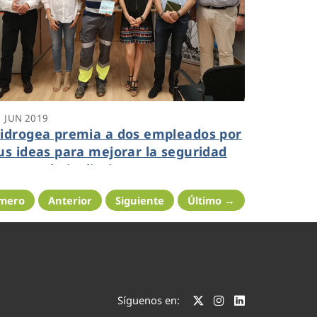
1 JUN 2019
idrogea premia a dos empleados por
us ideas para mejorar la seguridad
n su trabajo diario
imero
Anterior
Siguiente
Último →
Síguenos en: