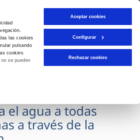
lidad
Ayuda
Contáctanos
Aceptar cookies
icidad
Área de clientes
avegación.
Configurar
das las cookies
anular pulsando
OS
INCIDENCIAS
las cookies
s
Comunica anomalías o posibles
Rechazar cookies
o no se pueden
fraudes
l
lio
Reclamaciones
es
va el agua a todas
as a través de la
n