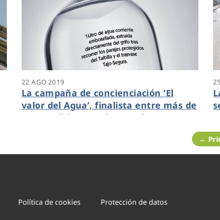
22 AGO 2019
2
La campaña de concienciación ‘El
L
valor del Agua’, finalista entre más de
s
600 candidaturas de 14 países
e
← Pr
Política de cookies
Protección de datos