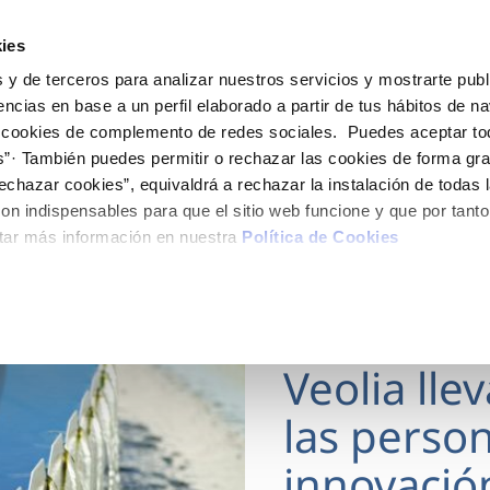
ES
Actua
ies
 y de terceros para analizar nuestros servicios y mostrarte publ
Tu Servicio
Tu Agua
Conócenos
encias en base a un perfil elaborado a partir de tus hábitos de n
 cookies de complemento de redes sociales. Puedes aceptar to
s”· También puedes permitir o rechazar las cookies de forma gr
ÓN AL CLIENTE
AD
ROS COMPROMISOS
NTRATOS
COMPROMISO DE SERVICIO
CUIDADOS DEL AGUA
MODIFICACIÓN DE DAT
echazar cookies”, equivaldrá a rechazar la instalación de todas 
 de contacto
 calidad del agua
 personas
bio de titular
Carta de compromisos
Consejos de ahorro
Actualizar datos bancario
on indispensables para que el sitio web funcione y que por tant
via
medio ambiente
a de suministro
Customer Counsel (Defensa de
Actualizar datos de domici
tar más información en nuestra
Política de Cookies
cliente)
 obras y afectaciones
innovación y digitalización
a de suministro
Actualizar datos personal
Normativa del servicio
ación de fuga interior
icitud de Acometida
Programa CONTIGO
18 MAR 2026
umentación contratación
Veolia lle
VER TODAS LAS GESTIONES
las person
innovació