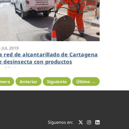
5 JUL 2019
a red de alcantarillado de Cartagena
e desinsecta con productos
cológicos
imero
Anterior
Siguiente
Último →
Síguenos en: