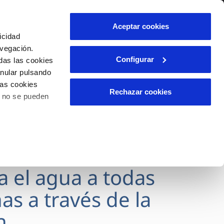
lidad
Ayuda
Contáctanos
Aceptar cookies
icidad
Área de clientes
avegación.
Configurar
das las cookies
anular pulsando
OS
INCIDENCIAS
las cookies
s
Comunica anomalías o posibles
Rechazar cookies
o no se pueden
fraudes
l
lio
Reclamaciones
es
va el agua a todas
as a través de la
n