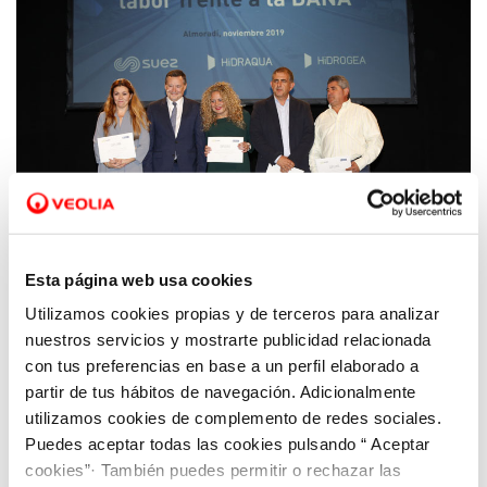
Esta página web usa cookies
Utilizamos cookies propias y de terceros para analizar
14 NOV 2019
nuestros servicios y mostrarte publicidad relacionada
Una herramienta pionera para atender
con tus preferencias en base a un perfil elaborado a
episodios hídricos extremos en los
partir de tus hábitos de navegación. Adicionalmente
municipios afectados por la DANA
utilizamos cookies de complemento de redes sociales.
Puedes aceptar todas las cookies pulsando “ Aceptar
cookies”· También puedes permitir o rechazar las