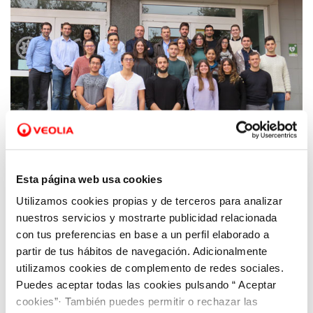
Esta página web usa cookies
Utilizamos cookies propias y de terceros para analizar
16 DIC 2019
Una veintena de estudiantes de la UPCT
nuestros servicios y mostrarte publicidad relacionada
concluyen la formación con la Cátedra
con tus preferencias en base a un perfil elaborado a
partir de tus hábitos de navegación. Adicionalmente
Hidrogea-UPCT
utilizamos cookies de complemento de redes sociales.
Puedes aceptar todas las cookies pulsando “ Aceptar
cookies”· También puedes permitir o rechazar las