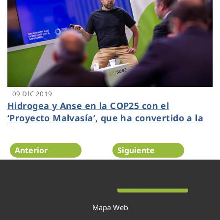
09 DIC 2019
Hidrogea y Anse en la COP25 con el
‘Proyecto Malvasía’, que ha convertido a la
depuradora de Cartagena en una
infraestructura verde
Anterior
Siguiente
Página 34 de 54
Mapa Web