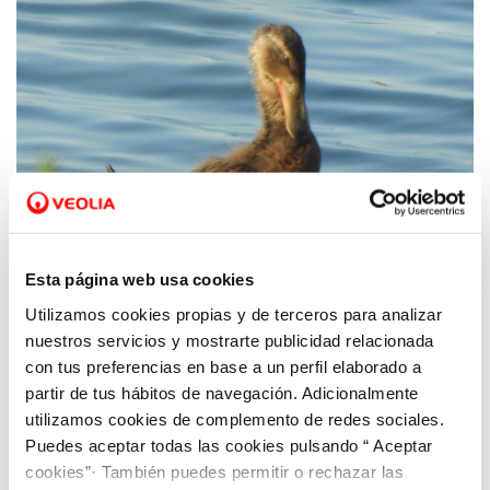
Esta página web usa cookies
Utilizamos cookies propias y de terceros para analizar
11 AGO 2020
Hidrogea y ANSE detectan nidos del pato
nuestros servicios y mostrarte publicidad relacionada
con tus preferencias en base a un perfil elaborado a
cuchara en las lagunas de la depuradora de
partir de tus hábitos de navegación. Adicionalmente
Cabezo Beaza
utilizamos cookies de complemento de redes sociales.
Puedes aceptar todas las cookies pulsando “ Aceptar
cookies”· También puedes permitir o rechazar las