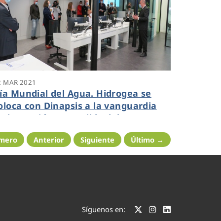
2 MAR 2021
ía Mundial del Agua. Hidrogea se
oloca con Dinapsis a la vanguardia
n la gestión sostenible del agua
imero
Anterior
Siguiente
Último →
Síguenos en: