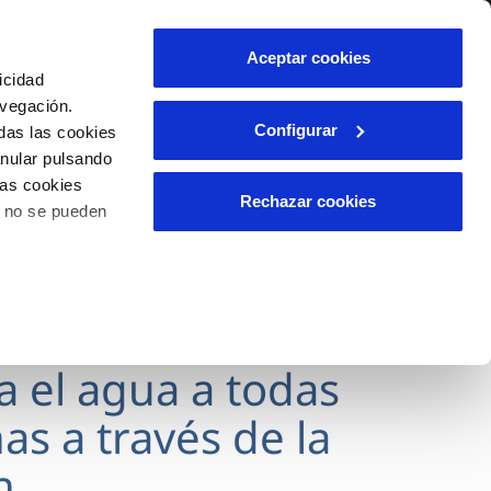
lidad
Ayuda
Contáctanos
Aceptar cookies
icidad
Área de clientes
avegación.
Configurar
das las cookies
anular pulsando
OS
INCIDENCIAS
las cookies
s
Comunica anomalías o posibles
Rechazar cookies
o no se pueden
fraudes
l
lio
Reclamaciones
es
va el agua a todas
as a través de la
n