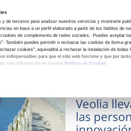
ES
Actua
ies
 y de terceros para analizar nuestros servicios y mostrarte publ
Tu Servicio
Tu Agua
Conócenos
encias en base a un perfil elaborado a partir de tus hábitos de n
 cookies de complemento de redes sociales. Puedes aceptar to
s”· También puedes permitir o rechazar las cookies de forma gr
ÓN AL CLIENTE
AD
ROS COMPROMISOS
NTRATOS
COMPROMISO DE SERVICIO
CUIDADOS DEL AGUA
MODIFICACIÓN DE DAT
echazar cookies”, equivaldrá a rechazar la instalación de todas 
 de contacto
 calidad del agua
 personas
bio de titular
Carta de compromisos
Consejos de ahorro
Actualizar datos bancario
on indispensables para que el sitio web funcione y que por tant
via
medio ambiente
a de suministro
Customer Counsel (Defensa de
Actualizar datos de domici
tar más información en nuestra
Política de Cookies
cliente)
 obras y afectaciones
innovación y digitalización
a de suministro
Actualizar datos personal
Normativa del servicio
ación de fuga interior
icitud de Acometida
Programa CONTIGO
18 MAR 2026
umentación contratación
Veolia lle
VER TODAS LAS GESTIONES
las person
innovació