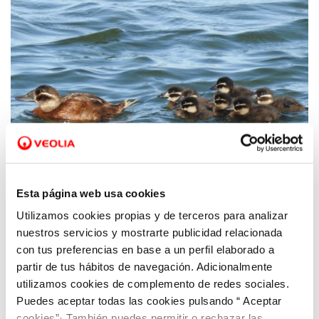
Esta página web usa cookies
Utilizamos cookies propias y de terceros para analizar
30 MAY 2024
nuestros servicios y mostrarte publicidad relacionada
Día Mundial del Medio Ambiente: Cuidar
con tus preferencias en base a un perfil elaborado a
nuestra Tierra ante el desafío de la sequía
partir de tus hábitos de navegación. Adicionalmente
utilizamos cookies de complemento de redes sociales.
Puedes aceptar todas las cookies pulsando “ Aceptar
cookies”· También puedes permitir o rechazar las