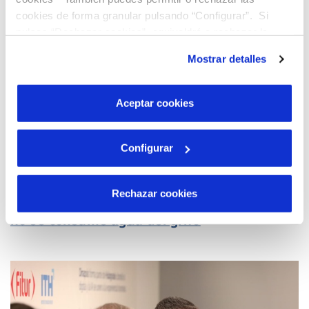
cookies de forma granular pulsando “Configurar”. Si
pulsas “Rechazar cookies”, equivaldrá a rechazar la
instalación de todas las cookies salvo las necesarias que
Mostrar detalles
son indispensables para que el sitio web funcione y que
por tanto no se pueden desactivar. Puedes consultar
más información en nuestra
Política de Cookies
Aceptar cookies
Configurar
07 MAR 2024
Rechazar cookies
Hidrogea desmonta las excusas por las que
no se consume agua del grifo