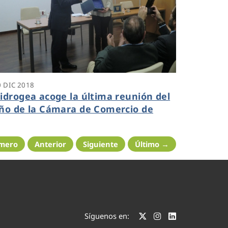
0 DIC 2018
idrogea acoge la última reunión del
ño de la Cámara de Comercio de
artagena
imero
Anterior
Siguiente
Último →
Síguenos en: