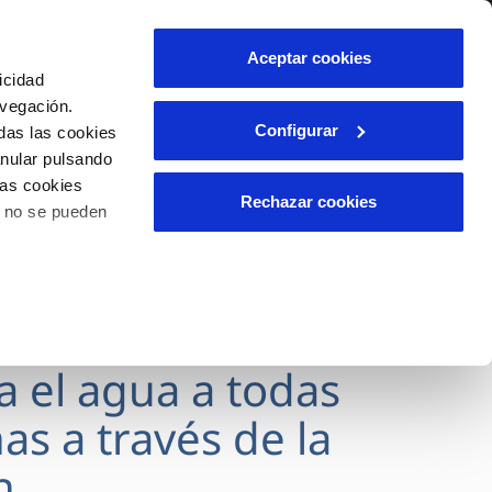
lidad
Ayuda
Contáctanos
Aceptar cookies
icidad
Área de clientes
avegación.
Configurar
das las cookies
anular pulsando
OS
INCIDENCIAS
las cookies
s
Comunica anomalías o posibles
Rechazar cookies
o no se pueden
fraudes
l
lio
Reclamaciones
es
va el agua a todas
as a través de la
n