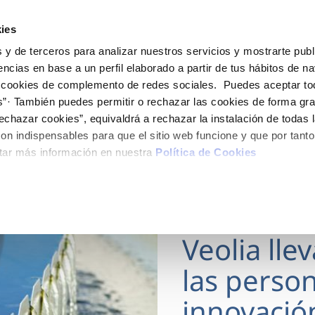
ES
Actua
ies
 y de terceros para analizar nuestros servicios y mostrarte publ
Tu Servicio
Tu Agua
Conócenos
encias en base a un perfil elaborado a partir de tus hábitos de n
 cookies de complemento de redes sociales. Puedes aceptar to
s”· También puedes permitir o rechazar las cookies de forma gr
ÓN AL CLIENTE
AD
ROS COMPROMISOS
NTRATOS
COMPROMISO DE SERVICIO
CUIDADOS DEL AGUA
MODIFICACIÓN DE DAT
echazar cookies”, equivaldrá a rechazar la instalación de todas 
 de contacto
 calidad del agua
 personas
bio de titular
Carta de compromisos
Consejos de ahorro
Actualizar datos bancario
on indispensables para que el sitio web funcione y que por tant
via
medio ambiente
a de suministro
Customer Counsel (Defensa de
Actualizar datos de domici
tar más información en nuestra
Política de Cookies
cliente)
 obras y afectaciones
innovación y digitalización
a de suministro
Actualizar datos personal
Normativa del servicio
ación de fuga interior
icitud de Acometida
Programa CONTIGO
18 MAR 2026
umentación contratación
Veolia lle
VER TODAS LAS GESTIONES
las person
innovació