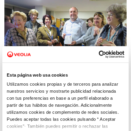
Esta página web usa cookies
Utilizamos cookies propias y de terceros para analizar
06 FEB 2020
El gerente de Hidrogea se reúne con las
nuestros servicios y mostrarte publicidad relacionada
Amas de Casa de Cartagena para explicarles
con tus preferencias en base a un perfil elaborado a
partir de tus hábitos de navegación. Adicionalmente
el funcionamiento del servicio y el recibo del
utilizamos cookies de complemento de redes sociales.
agua
Puedes aceptar todas las cookies pulsando “ Aceptar
cookies”· También puedes permitir o rechazar las