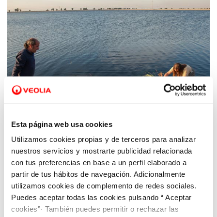
Esta página web usa cookies
Utilizamos cookies propias y de terceros para analizar
11 FEB 2019
Nuevas islas flotantes en EDAR Cabezo
nuestros servicios y mostrarte publicidad relacionada
Beaza para nidificación de aves acuáticas
con tus preferencias en base a un perfil elaborado a
partir de tus hábitos de navegación. Adicionalmente
utilizamos cookies de complemento de redes sociales.
Puedes aceptar todas las cookies pulsando “ Aceptar
cookies”· También puedes permitir o rechazar las