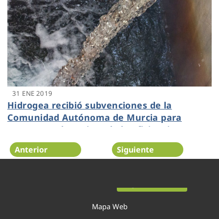
31 ENE 2019
Hidrogea recibió subvenciones de la
Comunidad Autónoma de Murcia para
avanzar en la mejora de la eficiencia
energética
Anterior
Siguiente
Página 47 de 54
Mapa Web