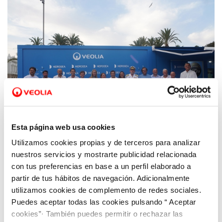
Esta página web usa cookies
Utilizamos cookies propias y de terceros para analizar
23 AGO 2025
Miles de personas disfrutan de la propuesta
nuestros servicios y mostrarte publicidad relacionada
sostenible en el stand de Hidrogea durante
con tus preferencias en base a un perfil elaborado a
partir de tus hábitos de navegación. Adicionalmente
la inauguración de The Ocean Race
utilizamos cookies de complemento de redes sociales.
Puedes aceptar todas las cookies pulsando “ Aceptar
cookies”· También puedes permitir o rechazar las