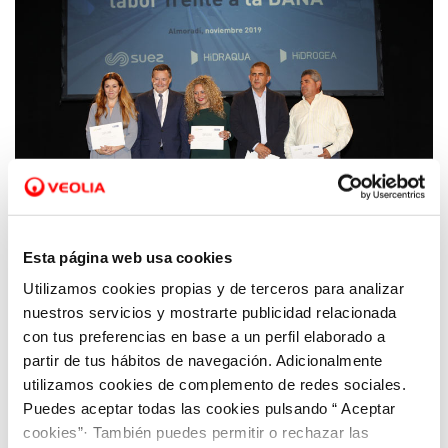
Esta página web usa cookies
Utilizamos cookies propias y de terceros para analizar
14 NOV 2019
nuestros servicios y mostrarte publicidad relacionada
Una herramienta pionera para atender
con tus preferencias en base a un perfil elaborado a
episodios hídricos extremos en los
partir de tus hábitos de navegación. Adicionalmente
municipios afectados por la DANA
utilizamos cookies de complemento de redes sociales.
Puedes aceptar todas las cookies pulsando “ Aceptar
cookies”· También puedes permitir o rechazar las