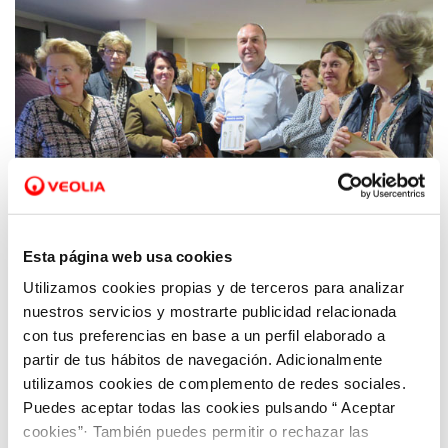
Esta página web usa cookies
Utilizamos cookies propias y de terceros para analizar
06 FEB 2020
El gerente de Hidrogea se reúne con las
nuestros servicios y mostrarte publicidad relacionada
Amas de Casa de Cartagena para explicarles
con tus preferencias en base a un perfil elaborado a
partir de tus hábitos de navegación. Adicionalmente
el funcionamiento del servicio y el recibo del
utilizamos cookies de complemento de redes sociales.
agua
Puedes aceptar todas las cookies pulsando “ Aceptar
cookies”· También puedes permitir o rechazar las