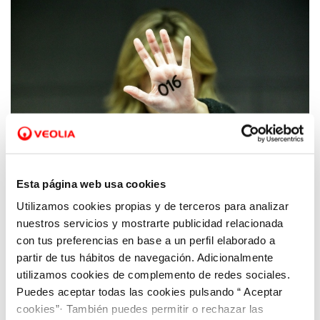
Esta página web usa cookies
Utilizamos cookies propias y de terceros para analizar
29 JUN 2023
Hidrogea se adhiere a la iniciativa
nuestros servicios y mostrarte publicidad relacionada
con tus preferencias en base a un perfil elaborado a
‘Empresas por una sociedad libre de
partir de tus hábitos de navegación. Adicionalmente
violencia de género’
utilizamos cookies de complemento de redes sociales.
Puedes aceptar todas las cookies pulsando “ Aceptar
cookies”· También puedes permitir o rechazar las