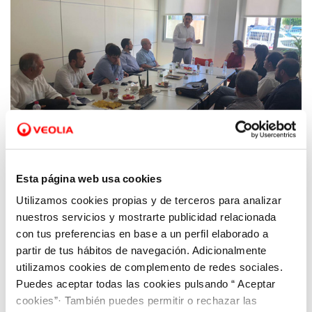
Esta página web usa cookies
Utilizamos cookies propias y de terceros para analizar
31 MAY 2019
El Comité de Dirección de Hidrogea apoya la
nuestros servicios y mostrarte publicidad relacionada
labor social de AIDEMAR
con tus preferencias en base a un perfil elaborado a
partir de tus hábitos de navegación. Adicionalmente
utilizamos cookies de complemento de redes sociales.
Puedes aceptar todas las cookies pulsando “ Aceptar
cookies”· También puedes permitir o rechazar las