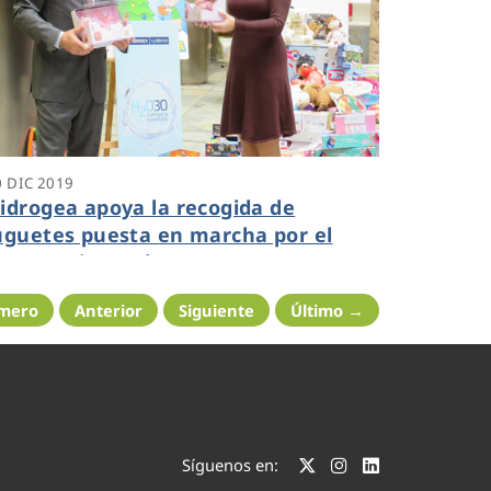
0 DIC 2019
idrogea apoya la recogida de
uguetes puesta en marcha por el
yuntamiento de Cartagena
imero
Anterior
Siguiente
Último →
Síguenos en: