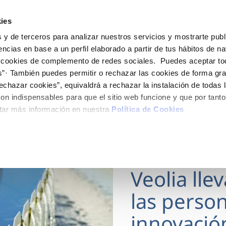
ES
Actua
ies
 y de terceros para analizar nuestros servicios y mostrarte publ
Tu Servicio
Tu Agua
Conócenos
encias en base a un perfil elaborado a partir de tus hábitos de n
 cookies de complemento de redes sociales. Puedes aceptar to
s”· También puedes permitir o rechazar las cookies de forma gr
ÓN AL CLIENTE
AD
ROS COMPROMISOS
NTRATOS
COMPROMISO DE SERVICIO
CUIDADOS DEL AGUA
MODIFICACIÓN DE DAT
echazar cookies”, equivaldrá a rechazar la instalación de todas 
 de contacto
 calidad del agua
 personas
bio de titular
Carta de compromisos
Consejos de ahorro
Actualizar datos bancario
on indispensables para que el sitio web funcione y que por tant
via
medio ambiente
a de suministro
Customer Counsel (Defensa de
Actualizar datos de domici
tar más información en nuestra
Política de Cookies
cliente)
 obras y afectaciones
innovación y digitalización
a de suministro
Actualizar datos personal
Normativa del servicio
ación de fuga interior
icitud de Acometida
Programa CONTIGO
18 MAR 2026
umentación contratación
Veolia lle
VER TODAS LAS GESTIONES
las person
innovació