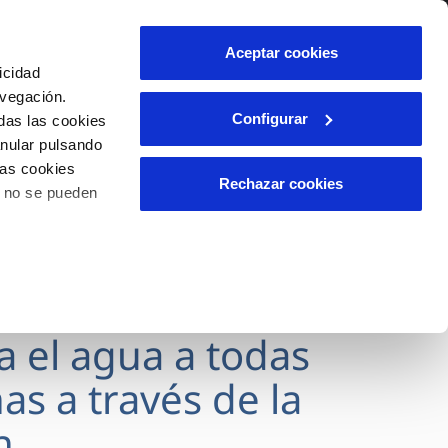
lidad
Ayuda
Contáctanos
Aceptar cookies
icidad
Área de clientes
avegación.
Configurar
das las cookies
anular pulsando
OS
INCIDENCIAS
las cookies
s
Comunica anomalías o posibles
Rechazar cookies
o no se pueden
fraudes
l
lio
Reclamaciones
es
va el agua a todas
as a través de la
n