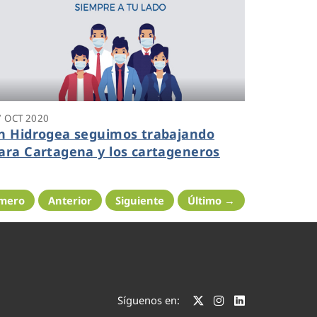
7 OCT 2020
n Hidrogea seguimos trabajando
ara Cartagena y los cartageneros
imero
Anterior
Siguiente
Último →
Síguenos en: