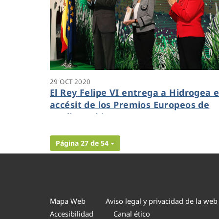
29 OCT 2020
El Rey Felipe VI entrega a Hidrogea e
accésit de los Premios Europeos de
Medio Ambiente
Página 27 de 54
Mapa Web
Aviso legal y privacidad de la web
Accesibilidad
Canal ético