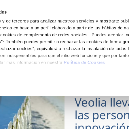
ES
Actua
ies
 y de terceros para analizar nuestros servicios y mostrarte publ
Tu Servicio
Tu Agua
Conócenos
encias en base a un perfil elaborado a partir de tus hábitos de n
 cookies de complemento de redes sociales. Puedes aceptar to
s”· También puedes permitir o rechazar las cookies de forma gr
ÓN AL CLIENTE
AD
ROS COMPROMISOS
NTRATOS
COMPROMISO DE SERVICIO
CUIDADOS DEL AGUA
MODIFICACIÓN DE DAT
echazar cookies”, equivaldrá a rechazar la instalación de todas 
 de contacto
 calidad del agua
 personas
bio de titular
Carta de compromisos
Consejos de ahorro
Actualizar datos bancario
on indispensables para que el sitio web funcione y que por tant
via
medio ambiente
a de suministro
Customer Counsel (Defensa de
Actualizar datos de domici
tar más información en nuestra
Política de Cookies
cliente)
 obras y afectaciones
innovación y digitalización
a de suministro
Actualizar datos personal
Normativa del servicio
ación de fuga interior
icitud de Acometida
Programa CONTIGO
18 MAR 2026
umentación contratación
Veolia lle
VER TODAS LAS GESTIONES
las person
innovació