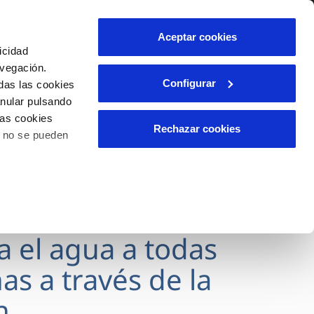
lidad
Ayuda
Contáctanos
Aceptar cookies
icidad
Área de clientes
avegación.
Configurar
das las cookies
anular pulsando
OS
INCIDENCIAS
las cookies
s
Comunica anomalías o posibles
Rechazar cookies
o no se pueden
fraudes
l
lio
Reclamaciones
es
va el agua a todas
as a través de la
n