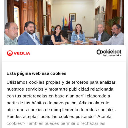
Esta página web usa cookies
Utilizamos cookies propias y de terceros para analizar
08 MAY 2019
El Ayuntamiento de Águilas e Hidrogea
nuestros servicios y mostrarte publicidad relacionada
renuevan el convenio del Bono Social del
con tus preferencias en base a un perfil elaborado a
partir de tus hábitos de navegación. Adicionalmente
Agua
utilizamos cookies de complemento de redes sociales.
Puedes aceptar todas las cookies pulsando “ Aceptar
cookies”· También puedes permitir o rechazar las