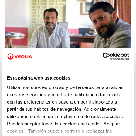
Esta página web usa cookies
Utilizamos cookies propias y de terceros para analizar
01 JUL 2022
El Ayuntamiento de Cehegín e Hidrogea
nuestros servicios y mostrarte publicidad relacionada
anuncian la entrada en vigor de las ayudas
con tus preferencias en base a un perfil elaborado a
partir de tus hábitos de navegación. Adicionalmente
sociales para el pago del recibo del agua
utilizamos cookies de complemento de redes sociales.
Puedes aceptar todas las cookies pulsando “ Aceptar
cookies”· También puedes permitir o rechazar las