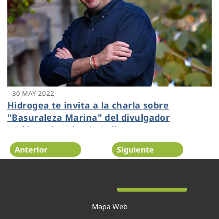
30 MAY 2022
Hidrogea te invita a la charla sobre
"Basuraleza Marina" del divulgador
ambiental José Luis Gallego
Anterior
Siguiente
Página 16 de 54
Mapa Web