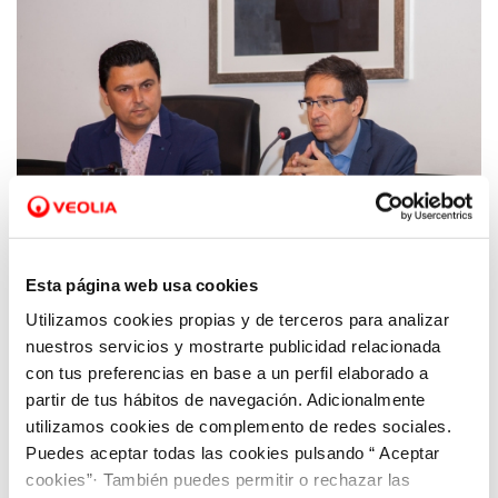
Esta página web usa cookies
Utilizamos cookies propias y de terceros para analizar
06 JUN 2018
Hidrogea conciencia a los usuarios sobre el
nuestros servicios y mostrarte publicidad relacionada
valor del agua con la campaña para
con tus preferencias en base a un perfil elaborado a
partir de tus hábitos de navegación. Adicionalmente
promover su consumo responsable
utilizamos cookies de complemento de redes sociales.
Puedes aceptar todas las cookies pulsando “ Aceptar
cookies”· También puedes permitir o rechazar las