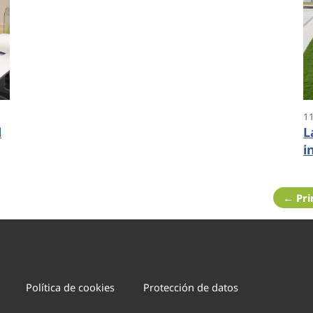
1
l
L
i
e
”
← Pr
Política de cookies
Protección de datos