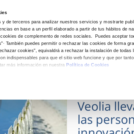
ES
Actua
ies
 y de terceros para analizar nuestros servicios y mostrarte publ
Tu Servicio
Tu Agua
Conócenos
encias en base a un perfil elaborado a partir de tus hábitos de n
 cookies de complemento de redes sociales. Puedes aceptar to
s”· También puedes permitir o rechazar las cookies de forma gr
ÓN AL CLIENTE
AD
ROS COMPROMISOS
NTRATOS
COMPROMISO DE SERVICIO
CUIDADOS DEL AGUA
MODIFICACIÓN DE DAT
echazar cookies”, equivaldrá a rechazar la instalación de todas 
 de contacto
 calidad del agua
 personas
bio de titular
Carta de compromisos
Consejos de ahorro
Actualizar datos bancario
on indispensables para que el sitio web funcione y que por tant
via
medio ambiente
a de suministro
Customer Counsel (Defensa de
Actualizar datos de domici
tar más información en nuestra
Política de Cookies
cliente)
 obras y afectaciones
innovación y digitalización
a de suministro
Actualizar datos personal
Normativa del servicio
ación de fuga interior
icitud de Acometida
Programa CONTIGO
18 MAR 2026
umentación contratación
Veolia lle
VER TODAS LAS GESTIONES
las person
innovació