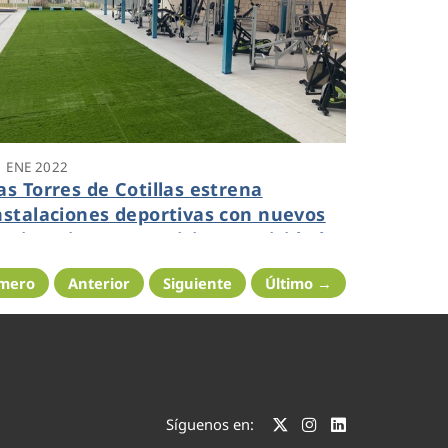
1 ENE 2022
as Torres de Cotillas estrena
nstalaciones deportivas con nuevos
quipamientos, servicios y actividades
imero
Anterior
Siguiente
Último →
Síguenos en: