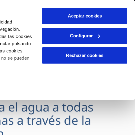
lidad
Ayuda
Contáctanos
Aceptar cookies
icidad
Área de clientes
avegación.
Configurar
das las cookies
anular pulsando
OS
INCIDENCIAS
las cookies
s
Comunica anomalías o posibles
Rechazar cookies
o no se pueden
fraudes
l
lio
Reclamaciones
es
va el agua a todas
as a través de la
n