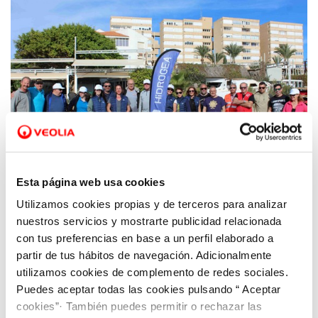
Esta página web usa cookies
Utilizamos cookies propias y de terceros para analizar
29 NOV 2023
Hidrogea e Hippocampus unen esfuerzos
nuestros servicios y mostrarte publicidad relacionada
para limpiar de basura la Isla del Ciervo del
con tus preferencias en base a un perfil elaborado a
partir de tus hábitos de navegación. Adicionalmente
Mar Menor
utilizamos cookies de complemento de redes sociales.
Puedes aceptar todas las cookies pulsando “ Aceptar
cookies”· También puedes permitir o rechazar las