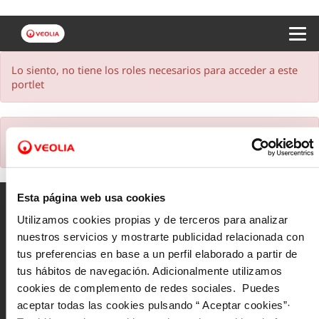
Menu 
Lo siento, no tiene los roles necesarios para acceder a este
portlet
Lo siento, no tiene los roles necesarios para acceder a este
portlet
Esta página web usa cookies
Utilizamos cookies propias y de terceros para analizar
nuestros servicios y mostrarte publicidad relacionada con
Mapa Web
tus preferencias en base a un perfil elaborado a partir de
tus hábitos de navegación. Adicionalmente utilizamos
Aviso legal y privacidad de la web
cookies de complemento de redes sociales. Puedes
Política de cookies
aceptar todas las cookies pulsando “ Aceptar cookies”·