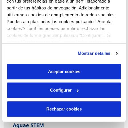
con tus preferencias en base a un perfil elaborado a
Descubre más…
partir de tus hábitos de navegación. Adicionalmente
utilizamos cookies de complemento de redes sociales.
Puedes aceptar todas las cookies pulsando “ Aceptar
cookies”· También puedes permitir o rechazar las
cookies de forma granular pulsando “Configurar”. Si
pulsas “Rechazar cookies”, equivaldrá a rechazar la
instalación de todas las cookies salvo las necesarias que
Mostrar detalles
son indispensables para que el sitio web funcione y que
por tanto no se pueden desactivar. Puedes consultar
más información en nuestra
Política de Cookies
Aceptar cookies
Configurar
Rechazar cookies
Aquae STEM