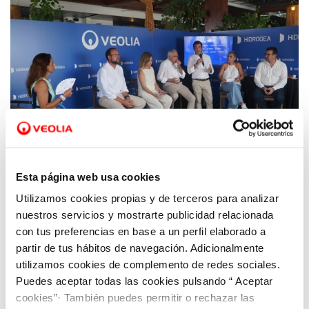
Esta página web usa cookies
Utilizamos cookies propias y de terceros para analizar
26 AGO 2025
Hidrogea cierra su participación en The
nuestros servicios y mostrarte publicidad relacionada
Ocean Race con un intenso debate sobre la
con tus preferencias en base a un perfil elaborado a
partir de tus hábitos de navegación. Adicionalmente
sostenibilidad del agua en las ciudades
utilizamos cookies de complemento de redes sociales.
Puedes aceptar todas las cookies pulsando “ Aceptar
cookies”· También puedes permitir o rechazar las