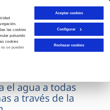
lidad
Ayuda
Contáctanos
Aceptar cookies
icidad
Área de clientes
avegación.
Configurar
das las cookies
anular pulsando
OS
INCIDENCIAS
las cookies
s
Comunica anomalías o posibles
Rechazar cookies
o no se pueden
fraudes
l
lio
Reclamaciones
es
va el agua a todas
as a través de la
n