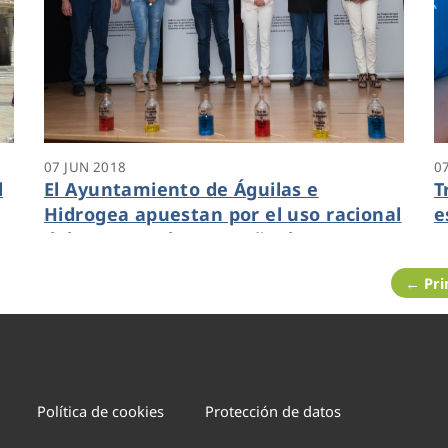
07 JUN 2018
0
l
El Ayuntamiento de Águilas e
T
Hidrogea apuestan por el uso racional
e
del agua con la campaña de
M
sensibilización
← Pr
Política de cookies
Protección de datos