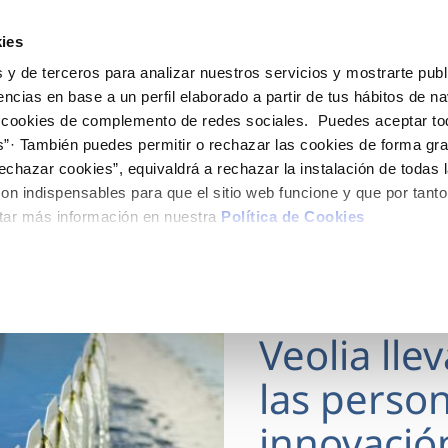
ES
Actua
ies
 y de terceros para analizar nuestros servicios y mostrarte publ
Tu Servicio
Tu Agua
Conócenos
encias en base a un perfil elaborado a partir de tus hábitos de n
 cookies de complemento de redes sociales. Puedes aceptar to
s”· También puedes permitir o rechazar las cookies de forma gr
ÓN AL CLIENTE
AD
ROS COMPROMISOS
NTRATOS
COMPROMISO DE SERVICIO
CUIDADOS DEL AGUA
MODIFICACIÓN DE DAT
echazar cookies”, equivaldrá a rechazar la instalación de todas 
 de contacto
 calidad del agua
 personas
bio de titular
Carta de compromisos
Consejos de ahorro
Actualizar datos bancario
on indispensables para que el sitio web funcione y que por tant
via
medio ambiente
a de suministro
Customer Counsel (Defensa de
Actualizar datos de domici
tar más información en nuestra
Política de Cookies
cliente)
 obras y afectaciones
innovación y digitalización
a de suministro
Actualizar datos personal
Normativa del servicio
ación de fuga interior
icitud de Acometida
Programa CONTIGO
18 MAR 2026
umentación contratación
Veolia lle
VER TODAS LAS GESTIONES
las person
innovació