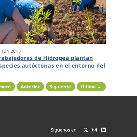
7 JUN 2018
rabajadores de Hidrogea plantan
species autóctonas en el entorno del
ar Menor
imero
Anterior
Siguiente
Último →
Síguenos en: