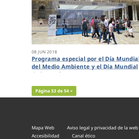
08 JUN 2018
Programa especial por el Día Mundia
del Medio Ambiente y el Día Mundial
de los Océanos
Página 53 de 54
Mapa Web
Aviso legal y privacidad de la web
Accesibilidad
Canal ético