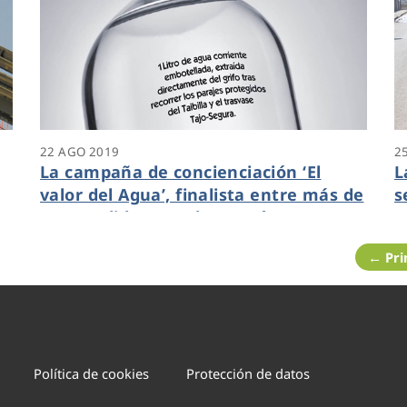
22 AGO 2019
2
La campaña de concienciación ‘El
L
valor del Agua’, finalista entre más de
s
600 candidaturas de 14 países
e
← Pr
Política de cookies
Protección de datos