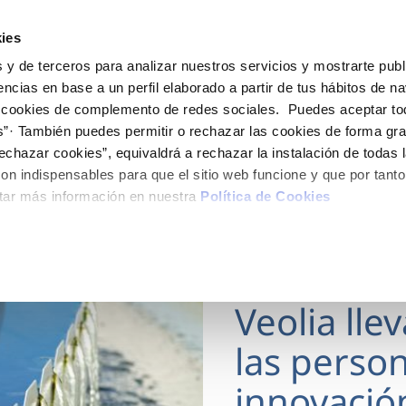
ES
Actua
ies
 y de terceros para analizar nuestros servicios y mostrarte publ
Tu Servicio
Tu Agua
Conócenos
encias en base a un perfil elaborado a partir de tus hábitos de n
 cookies de complemento de redes sociales. Puedes aceptar to
s”· También puedes permitir o rechazar las cookies de forma gr
ÓN AL CLIENTE
AD
ROS COMPROMISOS
NTRATOS
COMPROMISO DE SERVICIO
CUIDADOS DEL AGUA
MODIFICACIÓN DE DAT
echazar cookies”, equivaldrá a rechazar la instalación de todas 
 de contacto
 calidad del agua
 personas
bio de titular
Carta de compromisos
Consejos de ahorro
Actualizar datos bancario
on indispensables para que el sitio web funcione y que por tant
via
medio ambiente
a de suministro
Customer Counsel (Defensa de
Actualizar datos de domici
tar más información en nuestra
Política de Cookies
cliente)
 obras y afectaciones
innovación y digitalización
a de suministro
Actualizar datos personal
Normativa del servicio
ación de fuga interior
icitud de Acometida
Programa CONTIGO
18 MAR 2026
umentación contratación
Veolia lle
VER TODAS LAS GESTIONES
las person
innovació