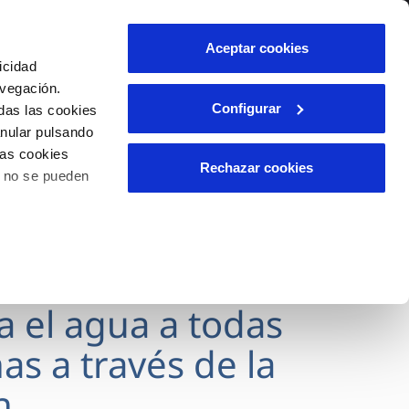
lidad
Ayuda
Contáctanos
Aceptar cookies
icidad
Área de clientes
avegación.
Configurar
das las cookies
anular pulsando
OS
INCIDENCIAS
las cookies
s
Comunica anomalías o posibles
Rechazar cookies
o no se pueden
fraudes
l
lio
Reclamaciones
es
va el agua a todas
as a través de la
n