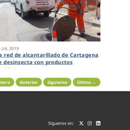
5 JUL 2019
a red de alcantarillado de Cartagena
e desinsecta con productos
cológicos
imero
Anterior
Siguiente
Último →
Síguenos en: