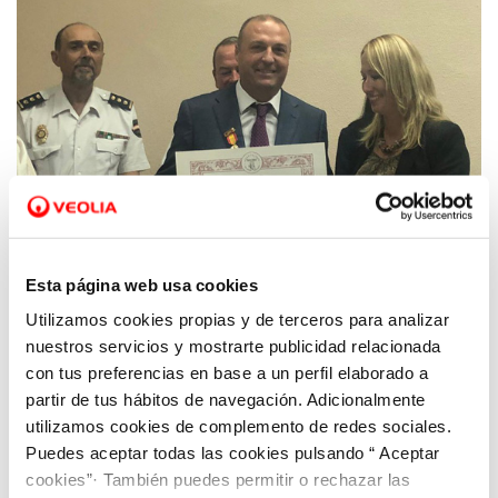
Esta página web usa cookies
Utilizamos cookies propias y de terceros para analizar
15 OCT 2019
Hidrogea recibe la medalla de oro de la
nuestros servicios y mostrarte publicidad relacionada
Hospitalidad de Santa Teresa
con tus preferencias en base a un perfil elaborado a
partir de tus hábitos de navegación. Adicionalmente
utilizamos cookies de complemento de redes sociales.
Puedes aceptar todas las cookies pulsando “ Aceptar
cookies”· También puedes permitir o rechazar las