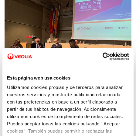
Esta página web usa cookies
Utilizamos cookies propias y de terceros para analizar
21 NOV 2019
Hidrogea participa en unas jornadas para
nuestros servicios y mostrarte publicidad relacionada
promover el talento directivo entre los
con tus preferencias en base a un perfil elaborado a
partir de tus hábitos de navegación. Adicionalmente
jóvenes
utilizamos cookies de complemento de redes sociales.
Puedes aceptar todas las cookies pulsando “ Aceptar
cookies”· También puedes permitir o rechazar las