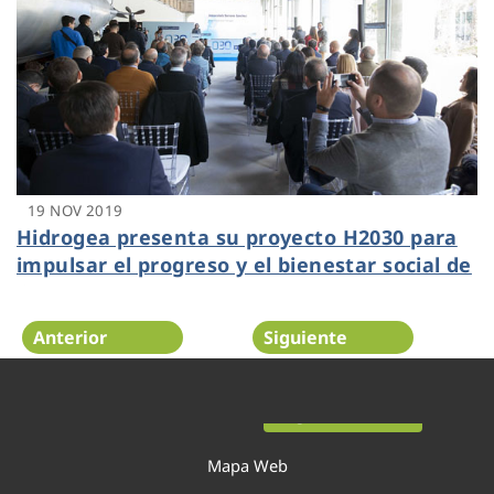
19 NOV 2019
Hidrogea presenta su proyecto H2030 para
impulsar el progreso y el bienestar social de
Cartagena
Anterior
Siguiente
Página 35 de 54
Mapa Web