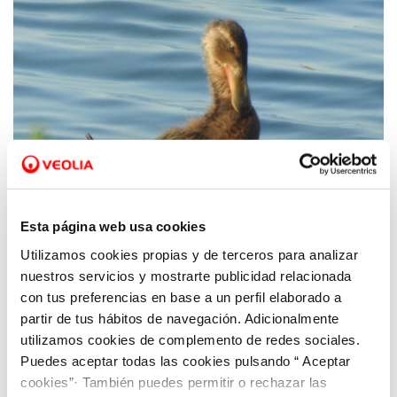
Esta página web usa cookies
Utilizamos cookies propias y de terceros para analizar
11 AGO 2020
Hidrogea y ANSE detectan nidos del pato
nuestros servicios y mostrarte publicidad relacionada
con tus preferencias en base a un perfil elaborado a
cuchara en las lagunas de la depuradora de
partir de tus hábitos de navegación. Adicionalmente
Cabezo Beaza
utilizamos cookies de complemento de redes sociales.
Puedes aceptar todas las cookies pulsando “ Aceptar
cookies”· También puedes permitir o rechazar las