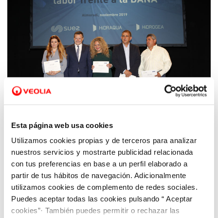
Esta página web usa cookies
Utilizamos cookies propias y de terceros para analizar
14 NOV 2019
nuestros servicios y mostrarte publicidad relacionada
Una herramienta pionera para atender
con tus preferencias en base a un perfil elaborado a
episodios hídricos extremos en los
partir de tus hábitos de navegación. Adicionalmente
municipios afectados por la DANA
utilizamos cookies de complemento de redes sociales.
Puedes aceptar todas las cookies pulsando “ Aceptar
cookies”· También puedes permitir o rechazar las