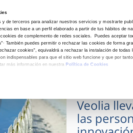
ES
Actua
ies
 y de terceros para analizar nuestros servicios y mostrarte publ
Tu Servicio
Tu Agua
Conócenos
encias en base a un perfil elaborado a partir de tus hábitos de n
 cookies de complemento de redes sociales. Puedes aceptar to
s”· También puedes permitir o rechazar las cookies de forma gr
ÓN AL CLIENTE
AD
ROS COMPROMISOS
NTRATOS
COMPROMISO DE SERVICIO
CUIDADOS DEL AGUA
MODIFICACIÓN DE DAT
echazar cookies”, equivaldrá a rechazar la instalación de todas 
 de contacto
 calidad del agua
 personas
bio de titular
Carta de compromisos
Consejos de ahorro
Actualizar datos bancario
on indispensables para que el sitio web funcione y que por tant
via
medio ambiente
a de suministro
Customer Counsel (Defensa de
Actualizar datos de domici
tar más información en nuestra
Política de Cookies
cliente)
 obras y afectaciones
innovación y digitalización
a de suministro
Actualizar datos personal
Normativa del servicio
ación de fuga interior
icitud de Acometida
Programa CONTIGO
18 MAR 2026
umentación contratación
Veolia lle
VER TODAS LAS GESTIONES
las person
innovació