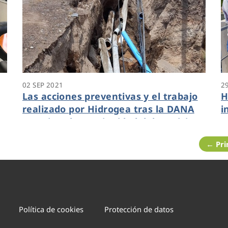
02 SEP 2021
2
Las acciones preventivas y el trabajo
H
realizado por Hidrogea tras la DANA
i
permiten la continuidad del servicio
c
de agua en Águilas
p
← Pr
Política de cookies
Protección de datos