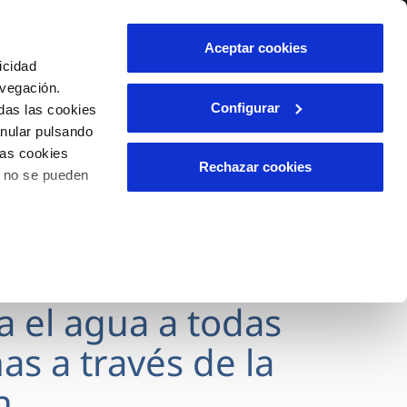
lidad
Ayuda
Contáctanos
Aceptar cookies
icidad
Área de clientes
avegación.
Configurar
das las cookies
anular pulsando
OS
INCIDENCIAS
las cookies
s
Comunica anomalías o posibles
Rechazar cookies
o no se pueden
fraudes
l
lio
Reclamaciones
es
va el agua a todas
as a través de la
n