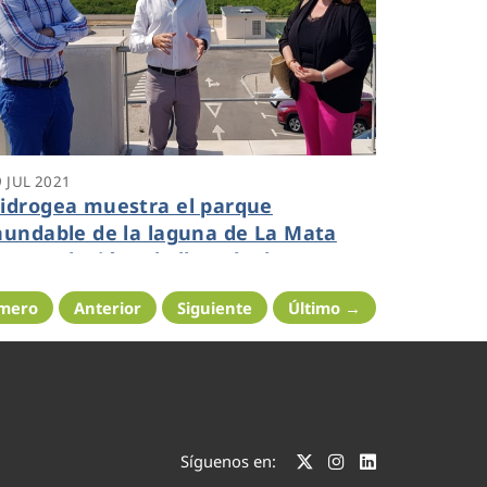
9 JUL 2021
idrogea muestra el parque
nundable de la laguna de La Mata
omo solución a la llegada de
luviales al Mar Menor
imero
Anterior
Siguiente
Último →
Síguenos en: