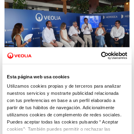
Esta página web usa cookies
Utilizamos cookies propias y de terceros para analizar
26 AGO 2025
Hidrogea cierra su participación en The
nuestros servicios y mostrarte publicidad relacionada
Ocean Race con un intenso debate sobre la
con tus preferencias en base a un perfil elaborado a
partir de tus hábitos de navegación. Adicionalmente
sostenibilidad del agua en las ciudades
utilizamos cookies de complemento de redes sociales.
Puedes aceptar todas las cookies pulsando “ Aceptar
cookies”· También puedes permitir o rechazar las