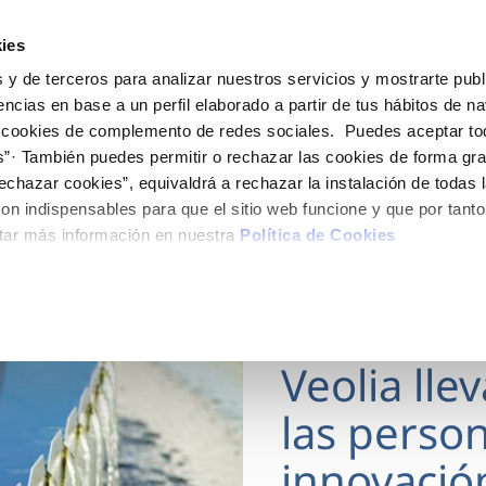
ES
Actua
ies
 y de terceros para analizar nuestros servicios y mostrarte publ
Tu Servicio
Tu Agua
Conócenos
encias en base a un perfil elaborado a partir de tus hábitos de n
 cookies de complemento de redes sociales. Puedes aceptar to
s”· También puedes permitir o rechazar las cookies de forma gr
ÓN AL CLIENTE
AD
ROS COMPROMISOS
NTRATOS
COMPROMISO DE SERVICIO
CUIDADOS DEL AGUA
MODIFICACIÓN DE DAT
echazar cookies”, equivaldrá a rechazar la instalación de todas 
 de contacto
 calidad del agua
 personas
bio de titular
Carta de compromisos
Consejos de ahorro
Actualizar datos bancario
on indispensables para que el sitio web funcione y que por tant
via
medio ambiente
a de suministro
Customer Counsel (Defensa de
Actualizar datos de domici
tar más información en nuestra
Política de Cookies
cliente)
 obras y afectaciones
innovación y digitalización
a de suministro
Actualizar datos personal
Normativa del servicio
ación de fuga interior
icitud de Acometida
Programa CONTIGO
18 MAR 2026
umentación contratación
Veolia lle
VER TODAS LAS GESTIONES
las person
innovació