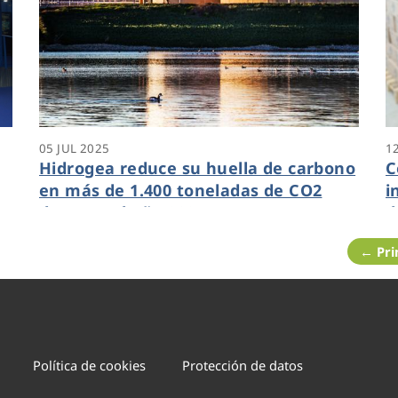
05 JUL 2025
1
Hidrogea reduce su huella de carbono
C
en más de 1.400 toneladas de CO2
i
e
durante el año 2024
d
C
← Pr
Política de cookies
Protección de datos