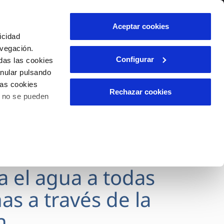
lidad
Ayuda
Contáctanos
Aceptar cookies
icidad
Área de clientes
avegación.
Configurar
das las cookies
anular pulsando
OS
INCIDENCIAS
las cookies
s
Comunica anomalías o posibles
Rechazar cookies
o no se pueden
fraudes
l
lio
Reclamaciones
es
va el agua a todas
as a través de la
n