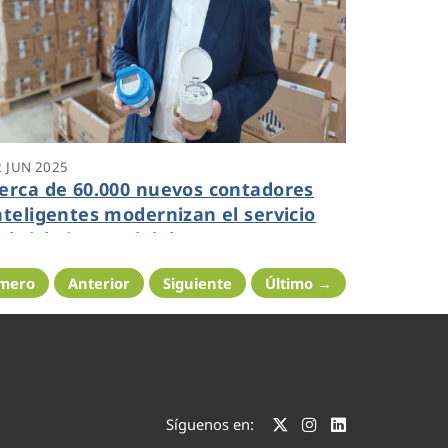
2 JUN 2025
erca de 60.000 nuevos contadores
nteligentes modernizan el servicio
el ciclo integral del agua en
artagena
imero
Anterior
Siguiente
Último →
Síguenos en: