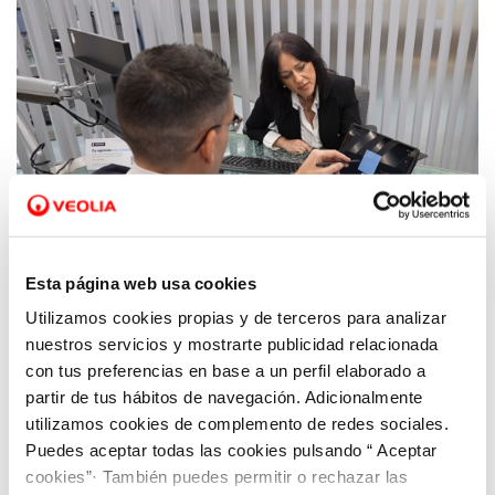
Esta página web usa cookies
Utilizamos cookies propias y de terceros para analizar
14 ABR 2025
Hidrogea implanta la firma biométrica en
nuestros servicios y mostrarte publicidad relacionada
sus oficinas y avanza en su compromiso de
con tus preferencias en base a un perfil elaborado a
partir de tus hábitos de navegación. Adicionalmente
eliminar el papel y contribuir al cuidado del
utilizamos cookies de complemento de redes sociales.
medio ambiente
Puedes aceptar todas las cookies pulsando “ Aceptar
cookies”· También puedes permitir o rechazar las